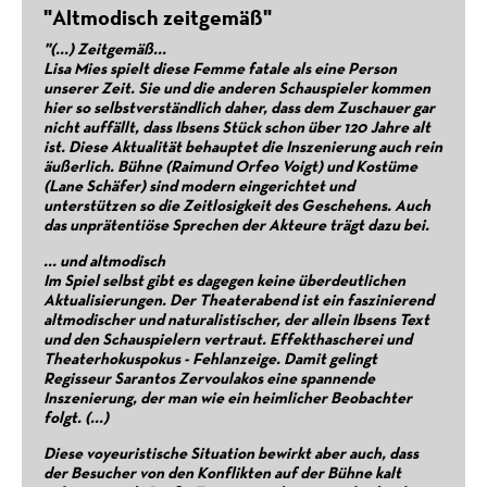
"Altmodisch zeitgemäß"
"(...) Zeitgemäß...
Lisa Mies spielt diese Femme fatale als eine Person
unserer Zeit. Sie und die anderen Schauspieler kommen
hier so selbstverständlich daher, dass dem Zuschauer gar
nicht auffällt, dass Ibsens Stück schon über 120 Jahre alt
ist. Diese Aktualität behauptet die Inszenierung auch rein
äußerlich. Bühne (Raimund Orfeo Voigt) und Kostüme
(Lane Schäfer) sind modern eingerichtet und
unterstützen so die Zeitlosigkeit des Geschehens. Auch
das unprätentiöse Sprechen der Akteure trägt dazu bei.
Breakfast at Tiffany`s
Staatstheater Schwerin, 2018
... und altmodisch
Im Spiel selbst gibt es dagegen keine überdeutlichen
Aktualisierungen. Der Theaterabend ist ein faszinierend
altmodischer und naturalistischer, der allein Ibsens Text
und den Schauspielern vertraut. Effekthascherei und
Theaterhokuspokus - Fehlanzeige. Damit gelingt
Regisseur Sarantos Zervoulakos eine spannende
Inszenierung, der man wie ein heimlicher Beobachter
folgt. (...)
Diese voyeuristische Situation bewirkt aber auch, dass
der Besucher von den Konflikten auf der Bühne kalt