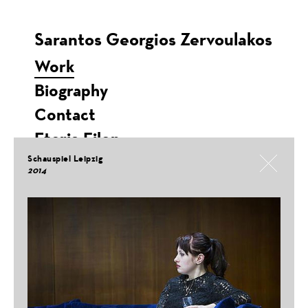
Sarantos Georgios Zervoulakos
Work
Biography
Contact
Eteria Filon
Schauspiel Leipzig
2014
Fabian: Going to the Dogs
Teatro Stabile di Bolzano / VBB, 2026