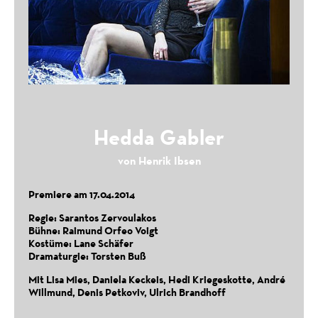
Tailored for Freedom
Theater Nestroyhof Hamakom Vienna 2025
Hedda Gabler
von Henrik Ibsen
Premiere am 17.04.2014
Regie: Sarantos Zervoulakos
Bühne: Raimund Orfeo Voigt
Elektra
Wortwiege Festival Wiener Neustadt, 2025
Kostüme: Lane Schäfer
Dramaturgie: Torsten Buß
Mit Lisa Mies, Daniela Keckeis, Hedi Kriegeskotte, André
Willmund, Denis Petkoviv, Ulrich Brandhoff