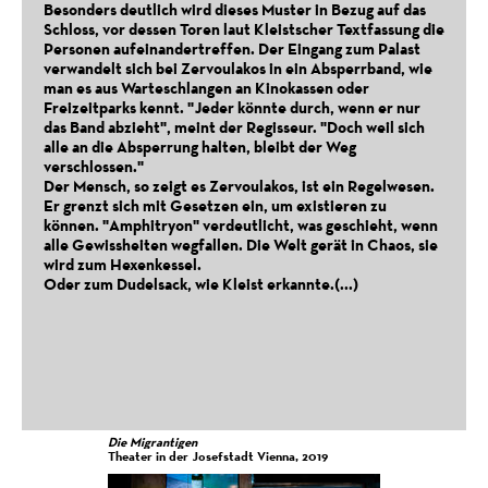
Besonders deutlich wird dieses Muster in Bezug auf das
Schloss, vor dessen Toren laut Kleistscher Textfassung die
Personen aufeinandertreffen. Der Eingang zum Palast
verwandelt sich bei Zervoulakos in ein Absperrband, wie
man es aus Warteschlangen an Kinokassen oder
Freizeitparks kennt. "Jeder könnte durch, wenn er nur
das Band abzieht", meint der Regisseur. "Doch weil sich
alle an die Absperrung halten, bleibt der Weg
Tom in Greece
verschlossen."
Onassis Cultural Center Athens, 2019
Der Mensch, so zeigt es Zervoulakos, ist ein Regelwesen.
Er grenzt sich mit Gesetzen ein, um existieren zu
können. "Amphitryon" verdeutlicht, was geschieht, wenn
alle Gewissheiten wegfallen. Die Welt gerät in Chaos, sie
wird zum Hexenkessel.
Oder zum Dudelsack, wie Kleist erkannte.(...)
Die Migrantigen
Theater in der Josefstadt Vienna, 2019