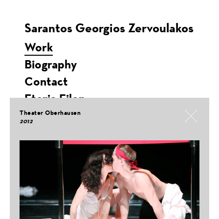
Sarantos Georgios Zervoulakos
Work
Biography
Contact
Eteria Filon
Theater Oberhausen
2012
Fabian: Going to the Dogs
Teatro Stabile di Bolzano / VBB, 2026