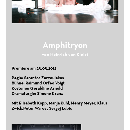
Tailored for Freedom
Theater Nestroyhof Hamakom Vienna 2025
Amphitryon
von Heinrich von Kleist
Premiere am 25.05.2012
Regie: Sarantos Zervoulakos
Bühne: Raimund Orfeo Voigt
Kostüme: Geraldine Arnold
Dramaturgie: Simone Kranz
Elektra
Wortwiege Festival Wiener Neustadt, 2025
Mit Elisabeth Kopp, Manja Kuhl, Henry Meyer, Klaus
Zwick,Peter Waros , Sergej Lubic