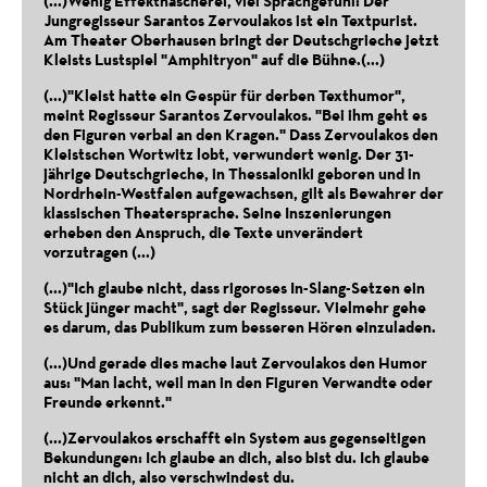
(...)Wenig Effekthascherei, viel Sprachgefühl: Der
Jungregisseur Sarantos Zervoulakos ist ein Textpurist.
Am Theater Oberhausen bringt der Deutschgrieche jetzt
Kleists Lustspiel "Amphitryon" auf die Bühne.(...)
Perfetti Sconosciuti
(...)"Kleist hatte ein Gespür für derben Texthumor",
Schauspielhaus Salzburg, 2022
meint Regisseur Sarantos Zervoulakos. "Bei ihm geht es
den Figuren verbal an den Kragen." Dass Zervoulakos den
Kleistschen Wortwitz lobt, verwundert wenig. Der 31-
jährige Deutschgrieche, in Thessaloniki geboren und in
Nordrhein-Westfalen aufgewachsen, gilt als Bewahrer der
klassischen Theatersprache. Seine Inszenierungen
erheben den Anspruch, die Texte unverändert
vorzutragen (...)
(...)"Ich glaube nicht, dass rigoroses In-Slang-Setzen ein
Stück jünger macht", sagt der Regisseur. Vielmehr gehe
es darum, das Publikum zum besseren Hören einzuladen.
(...)Und gerade dies mache laut Zervoulakos den Humor
Destinyland – A Digital Odyssey
aus: "Man lacht, weil man in den Figuren Verwandte oder
Achilleion Museum Corfu, 2021
Freunde erkennt."
(...)Zervoulakos erschafft ein System aus gegenseitigen
Bekundungen: Ich glaube an dich, also bist du. Ich glaube
nicht an dich, also verschwindest du.